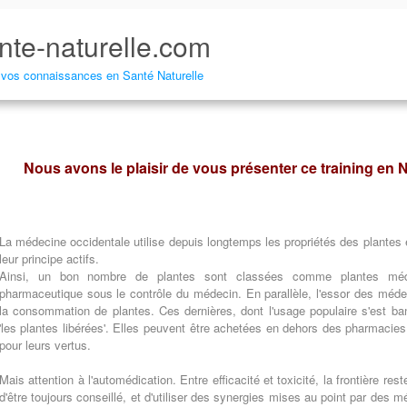
nte-naturelle.com
er vos connaissances en Santé Naturelle
Nous avons le plaisir de vous présenter ce training en 
La médecine occidentale utilise depuis longtemps les propriétés des plante
leur principe actifs.
Ainsi, un bon nombre de plantes sont classées comme plantes médi
pharmaceutique sous le contrôle du médecin. En parallèle, l'essor des médec
la consommation de plantes. Ces dernières, dont l'usage populaire s'est bana
'les plantes libérées'. Elles peuvent être achetées en dehors des pharmacies
pour leurs vertus.
Mais attention à l'automédication. Entre efficacité et toxicité, la frontière rest
d'être toujours conseillé, et d'utiliser des synergies mises au point par des